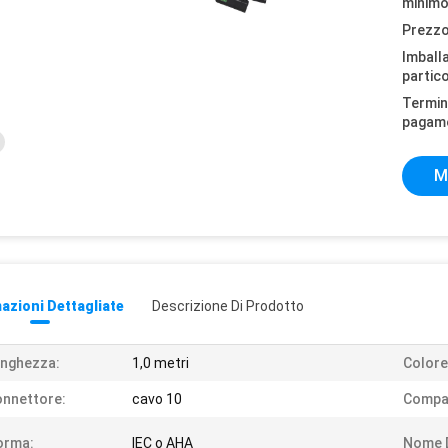
minimo
Prezzo
Imball
partico
Termini
pagam
M
azioni Dettagliate
Descrizione Di Prodotto
nghezza:
1,0 metri
Colore
nnettore:
cavo 10
Compat
orma:
IEC o AHA
Nome D