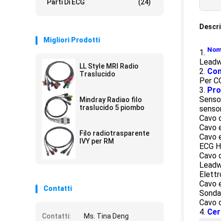
Parti Di ECG
(24)
Descri
Migliori Prodotti
Nome
1.
Leadw
LL Style MRI Radio
2.
Com
Traslucido
Per C
3.
Pro
Sensor
Mindray Radiao filo
traslucido 5 piombo
sensor
Cavo 
Cavo 
Filo radiotrasparente
Cavo 
IVY per RM
ECG H
Cavo 
Leadw
Elettr
Cavo 
Contatti
Sonda 
Cavo d
4.
Cert
Contatti:
Ms. Tina Deng