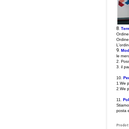
8.
Ter
Ordine 
Ordine
L'ordin
9.
Mod
le mer
2. Poss
3. il 
10.
Pe
1.We pu
2.We pu
11.
Pol
Stiamo 
posta e
Prodot