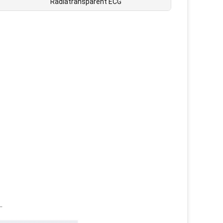
Radiatransparent ECG
…