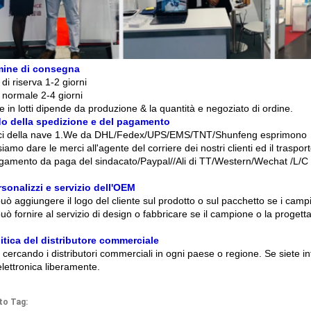
mine di consegna
di riserva 1-2 giorni
 normale 2-4 giorni
e in lotti dipende da produzione & la quantità e negoziato di ordine.
o della spedizione e del pagamento
ci della nave 1.We da DHL/Fedex/UPS/EMS/TNT/Shunfeng esprimono
iamo dare le merci all'agente del corriere dei nostri clienti ed il traspor
pagamento da paga del sindacato/Paypal//Ali di TT/Western/Wechat /L/C (
rsonalizzi e servizio dell'OEM
ò aggiungere il logo del cliente sul prodotto o sul pacchetto se i campi
ò fornire al servizio di design o fabbricare se il campione o la progetta
itica del distributore commerciale
cercando i distributori commerciali in ogni paese o regione. Se siete int
lettronica liberamente.
to Tag: