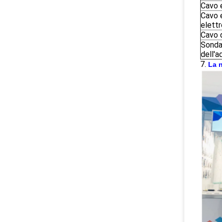
Cavo 
Cavo 
elett
Cavo d
Sonda
dell'a
7.
La 