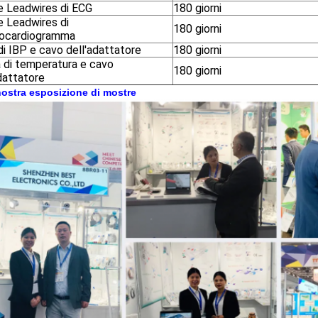
e Leadwires di ECG
180 giorni
e Leadwires di
180 giorni
rocardiogramma
i IBP e cavo dell'adattatore
180 giorni
 di temperatura e cavo
180 giorni
dattatore
nostra esposizione di mostre