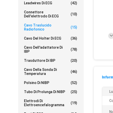
Leadwires Di ECG
(42)
Connettore
(10)
Dell'elettrodo Di ECG
Cavo Traslucido
(15)
Radiofonico
Cavo Del Holter Di ECG
(36)
Cavo Dell'adattatore Di
(78)
IBP
Trasduttore Di IBP
(20)
Cavo Della Sonda Di
(46)
Temperatura
Inform
Polsino Di NIBP
(52)
Lu
Tubo Di Prolunga Di NIBP
(25)
Co
Elettrodi Di
(19)
Elettroencefalogramma
N