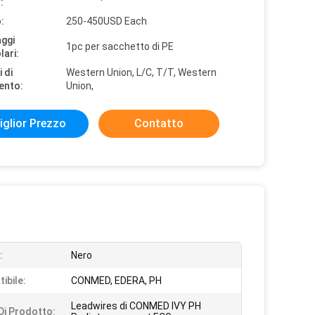
:
:
250-450USD Each
aggi
1pc per sacchetto di PE
lari:
 di
Western Union, L/C, T/T, Western
ento:
Union,
iglior Prezzo
Contatto
:
Nero
ibile:
CONMED, EDERA, PH
Leadwires di CONMED IVY PH
i Prodotto: