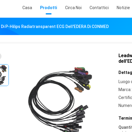
Casa
Prodotti
Circa Noi
Contattici
Notizie
 Di P-Hilips Radiatransparent ECG Dell'EDERA Di CONMED
Leadw
dell'
Dettagl
Luogo d
Marca:
Certifi
Numero
Termin
Quantit