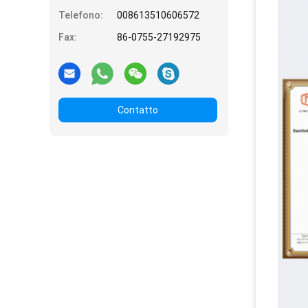
Telefono:
008613510606572
Fax:
86-0755-27192975
Contatto