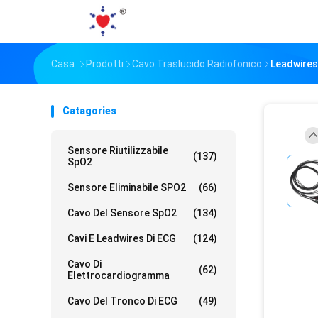
Casa
Prodotti
Cavo Traslucido Radiofonico
Leadwires
Catagories
Sensore Riutilizzabile
(137)
SpO2
Sensore Eliminabile SPO2
(66)
Cavo Del Sensore SpO2
(134)
Cavi E Leadwires Di ECG
(124)
Cavo Di
(62)
Elettrocardiogramma
Cavo Del Tronco Di ECG
(49)