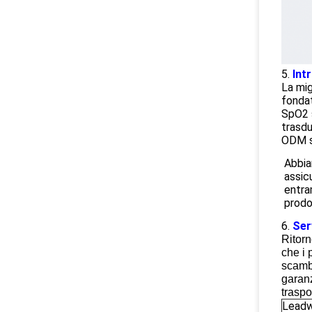
5.
Int
La mig
fondat
SpO2 s
trasdu
ODM se
Abbia
assic
entra
prodo
6.
Ser
Ritorn
che i 
scambi
garanz
traspo
Leadw