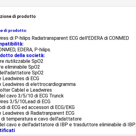
zione di prodotto
 di prodotto:
ires di P-hilips Radiatransparent ECG dell'EDERA di CONMED
patibilità:
ONMED, EDERA, P-hilips.
dotto della società:
e riutilizzabile SpO2
e eliminabile SpO2
dell'adattatore SpO2
e Leadwires di ECG
e Leadwires di elettrocardiogramma
olter Cablel e Leadwires
del cavo 3/5/10 di ECG Trunck
ires 3/5/10Lead di ECG
odi di ECG ed accessori di ECG/EKG
e Leadwires di Radiatranparent ECG
di temperatura e cavo dell'adattatore
el cavo e dell'adattatore di IBP e trasduttore eliminabile di IBP
ificati