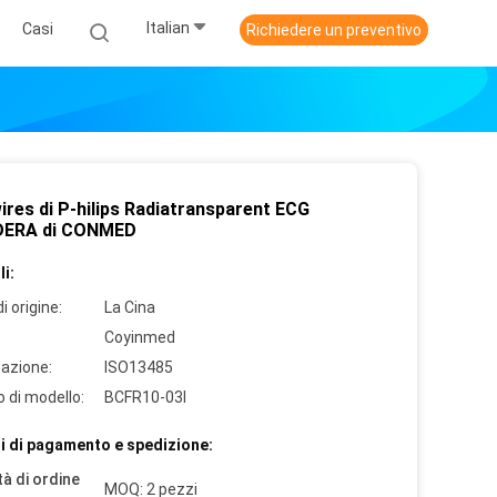
Italian
Casi
Richiedere un preventivo
ires di P-hilips Radiatransparent ECG
EDERA di CONMED
i:
i origine:
La Cina
Coyinmed
cazione:
ISO13485
 di modello:
BCFR10-03I
i di pagamento e spedizione:
à di ordine
MOQ: 2 pezzi