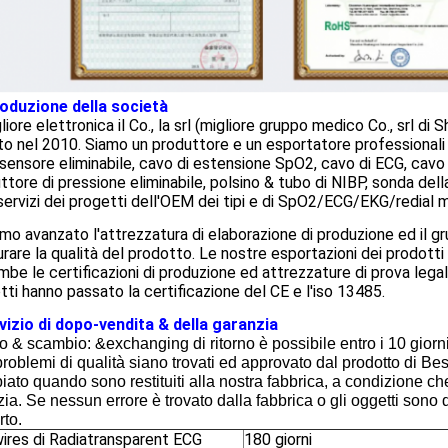
roduzione della società
liore elettronica il Co., la srl (migliore gruppo medico Co., srl d
o nel 2010. Siamo un produttore e un esportatore professionali ch
ensore eliminabile, cavo di estensione SpO2, cavo di ECG, cavo
ttore di pressione eliminabile, polsino & tubo di NIBP, sonda del
rvizi dei progetti dell'OEM dei tipi e di SpO2/ECG/EKG/redial m
mo avanzato l'attrezzatura di elaborazione di produzione ed il 
urare la qualità del prodotto. Le nostre esportazioni dei prodot
mbe le certificazioni di produzione ed attrezzature di prova legal
tti hanno passato la certificazione del CE e l'iso 13485.
vizio di dopo-vendita & della garanzia
o & scambio: &exchanging di ritorno è possibile entro i 10 giorn
problemi di qualità siano trovati ed approvato dal prodotto di 
ato quando sono restituiti alla nostra fabbrica, a condizione che 
ia. Se nessun errore è trovato dalla fabbrica o gli oggetti sono d
rto.
ires di Radiatransparent ECG
180 giorni