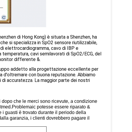
i Shenzhen di Hong Kong) è situata a Shenzhen, ha
e si specializza in SpO2 sensore riutilizzabile,
 di elettrocardiogramma, cavo di IBP e
la temperatura, cavi semilavorati di SpO2/ECG, del
onitor differente &.
gruppo addetto alla progettazione eccellente per
ti a d'oltremare con buona reputazione. Abbiamo
i di accuratezza. La maggior parte dei nostri
i dopo che le merci sono ricevute, a condizione
Bestmed.Problemaic potesse essere riparato &
i guasti è trovato durante il periodo della
alla garanzia, i clienti dovrebbero pagare il