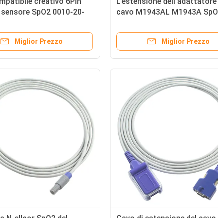
patibile creativo 6Pin
L'estensione dell'adattatore
l sensore SpO2 0010-20-
cavo M1943AL M1943A SpO2
sensore di tecnologia SpO2 
Hilips N-ellcor cabla il D-sot
Miglior Prezzo
Miglior Prezzo
cavo paziente