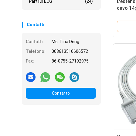
L'estens
Parti Di ECG
(24)
cavo 14p
Nihon K
cabla il
Contatti
Contatti:
Ms. Tina Deng
Telefono:
008613510606572
Fax:
86-0755-27192975
Contatto