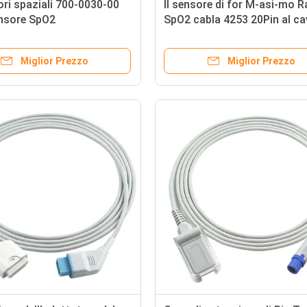
ri spaziali 700-0030-00
Il sensore di for M-asi-mo 
nsore SpO2
SpO2 cabla 4253 20Pin al c
dell'adattatore di LNCS SpO
Miglior Prezzo
Miglior Prezzo