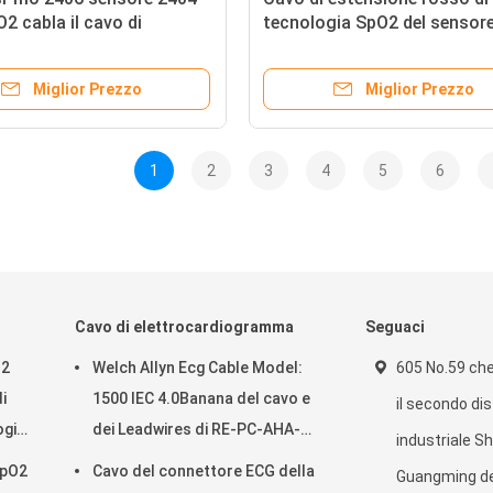
2 cabla il cavo di
tecnologia SpO2 del sensore
ne dell'adattatore di DB
cavo SpO2 del bue di impulso
O2 di DB 20 Pin To
for M-asi-mo 2406
Miglior Prezzo
Miglior Prezzo
1
2
3
4
5
6
Cavo di elettrocardiogramma
Seguaci
O2
Welch Allyn Ecg Cable Model:
605 No.59 ch
i
1500 IEC 4.0Banana del cavo e
il secondo di
ogia
dei Leadwires di RE-PC-AHA-
industriale S
-asi-
BAN ECG
SpO2
Cavo del connettore ECG della
Guangming del