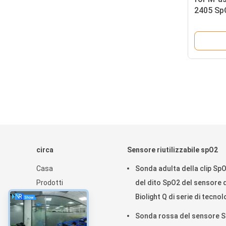
2405 SpO
estensio
11Pin Sp
circa
Sensore riutilizzabile spO2
Casa
Sonda adulta della clip Sp
Prodotti
del dito SpO2 del sensore d
Circa noi
Biolight Q di serie di tecnol
Notizie
rossa riutilizzabile di for M
Sonda rossa del sensore 
Mappa del sito
mo