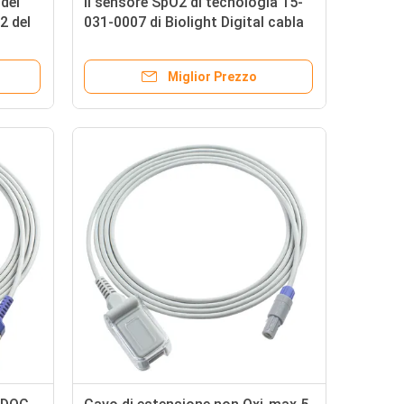
 del
Il sensore SpO2 di tecnologia 15-
 del
031-0007 di Biolight Digital cabla
di P-
l'estensione dell'adattatore SpO2
to
cabla il cavo paziente
Miglior Prezzo