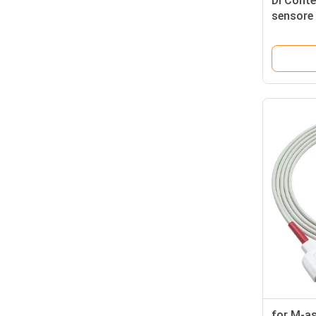
Di Conte
sensore 
dell'ada
DB9 SpO
for M-a