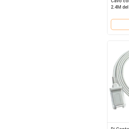
Cavo com
2.4M de
42594