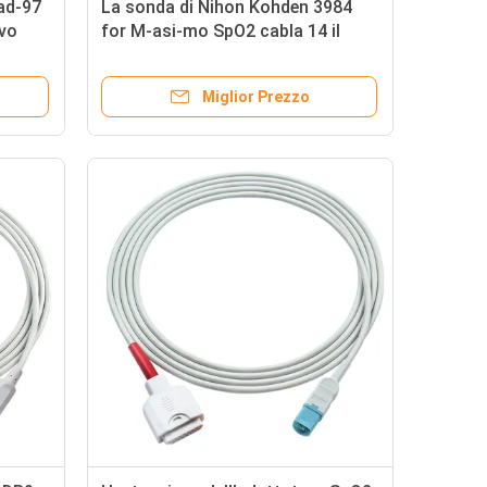
Rad-97
La sonda di Nihon Kohden 3984
avo
for M-asi-mo SpO2 cabla 14 il
2
cavo dell'adattatore di Pin To
LNCS SpO2
Miglior Prezzo