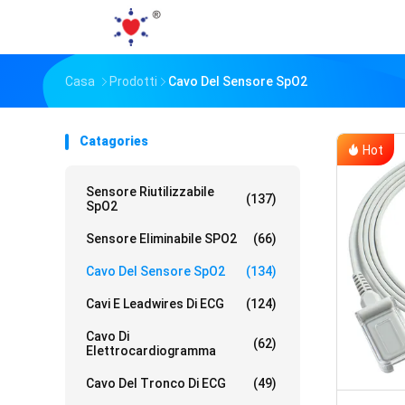
Casa
Prodotti
Cavo Del Sensore SpO2
Catagories
Hot
Sensore Riutilizzabile
(137)
SpO2
Sensore Eliminabile SPO2
(66)
Cavo Del Sensore SpO2
(134)
Cavi E Leadwires Di ECG
(124)
Cavo Di
(62)
Elettrocardiogramma
Cavo Del Tronco Di ECG
(49)