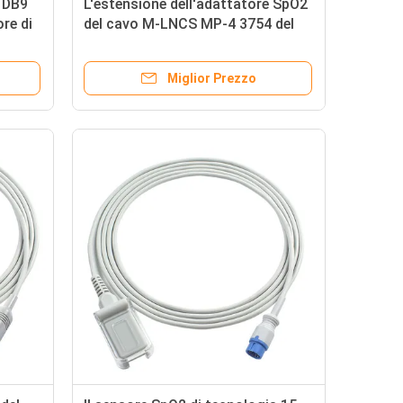
o DB9
L'estensione dell'adattatore SpO2
re di
del cavo M-LNCS MP-4 3754 del
 TPU
sensore di tecnologia SpO2 di P-
Hilips for M-asi-mo cabla il cavo
Miglior Prezzo
paziente