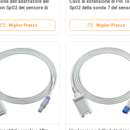
ione dell'adattatore del
Cavo di estensione di Pin T
in SpO2 del sensore di
SpO2 della sonda 7 del senso
ohden for M-asi-mo SpO2
Drager S-iemens SpO2 2.4M
 cavo paziente
Miglior Prezzo
Miglior Prezzo