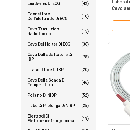
Laborato
Leadwires Di ECG
(42)
Cavo se
Connettore
(10)
Dell'elettrodo Di ECG
Cavo Traslucido
(15)
Radiofonico
Cavo Del Holter Di ECG
(36)
Cavo Dell'adattatore Di
(78)
IBP
Trasduttore Di IBP
(20)
Cavo Della Sonda Di
(46)
Temperatura
Polsino Di NIBP
(52)
Tubo Di Prolunga Di NIBP
(25)
Elettrodi Di
(19)
Elettroencefalogramma