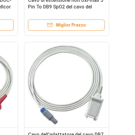
 DOC-
Cavo di estensione non Oxi-max 5
llcor
Pin To DB9 SpO2 del cavo del
sensore di Edan SpO2 di N-ellcor
2.4M
Miglior Prezzo
Cavo dell'adattatore del cavo DB7