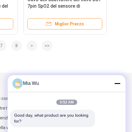
 del
7pin SpO2 del sensore di
 di
tecnologia SpO2 di BCI
Miglior Prezzo
7
8
>
>>
Mia Wu
Scrivici
e costruiscono
5:52 AM
stretto
Good day, what product are you looking 
henzhen Cina di
for?
la via di