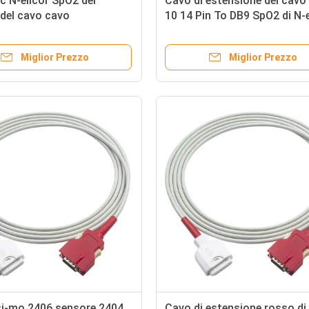
c N-ellcor SpO2 del
Cavo di estensione del cavo
del cavo cavo
10 14 Pin To DB9 SpO2 di N-e
ttatore di Oxi-max 6 Pin To
Spo2 3.0M TPU
2 non
Miglior Prezzo
Miglior Prezzo
si-mo 2406 sensore 2404
Cavo di estensione rosso di