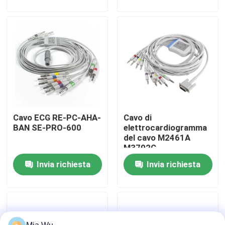
9522P Cardiofax V
Giro della fabbrica
Controllo di qualità
Contattici
Cavo ECG RE-PC-AHA-
Cavo di
Notizie
BAN SE-PRO-600
elettrocardiogramma
del cavo M2461A
M3702C
Casi
989803175901 di
Invia richiesta
Invia richiesta
elettrocardiogramma
di P-hilips HP e banana
Richieda una citazione
4,0 di IEC di Pin dei
Leadwires 15
Sensore riutilizzabile spO2