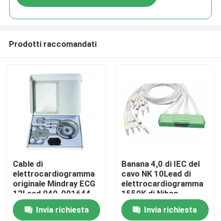
Prodotti raccomandati
Casa
Cable di
Banana 4,0 di IEC del
elettrocardiogramma
cavo NK 10Lead di
originale Mindray ECG
elettrocardiogramma
Prodotti
12Lead 040-001644-
1550K di Nihon
00 BeneHeart R12,
Kohden Giappone BR-
Invia richiesta
Invia richiesta
BeneHeart R3
911D ECG-9320 ECG-
Circa noi