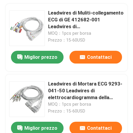
Leadwires di Muliti-collegamento
ECG di GE 412682-001
Leadwires di
elettrocardiogramma della
MOQ：1pcs per borsa
banana di IEC 4,0
Prezzo：15-60USD
Miglior prezzo
Contattaci
Leadwires di Mortara ECG 9293-
041-50 Leadwires di
elettrocardiogramma della
banana di IEC 4,0
MOQ：1pcs per borsa
Prezzo：15-60USD
Miglior prezzo
Contattaci