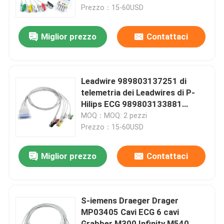
Prezzo：15-60USD
Giro della fabbrica
Miglior prezzo
Contattaci
Controllo di qualità
Leadwire 989803137251 di
Contattici
telemetria dei Leadwires di P-
Hilips ECG 989803133881
989803152051 clip di IEC di 5
MOQ：MOQ: 2 pezzi
Notizie
cavi
Prezzo：15-60USD
Casi
Miglior prezzo
Contattaci
Richieda una citazione
S-iemens Draeger Drager
MP03405 Cavi ECG 6 cavi
Sensore riutilizzabile spO2
Grabber M300 Infinity M540