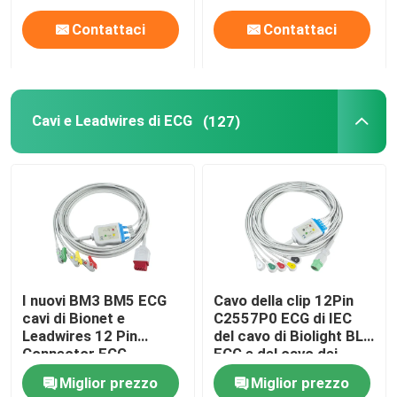
Contattaci
Contattaci
Cavi e Leadwires di ECG
(127)
I nuovi BM3 BM5 ECG
Cavo della clip 12Pin
cavi di Bionet e
C2557P0 ECG di IEC
Leadwires 12 Pin
del cavo di Biolight BLT
Connector ECG
ECG e del cavo dei
cablano la clip
Leadwires 5
Miglior prezzo
Miglior prezzo
dell'arraffone di IEC di