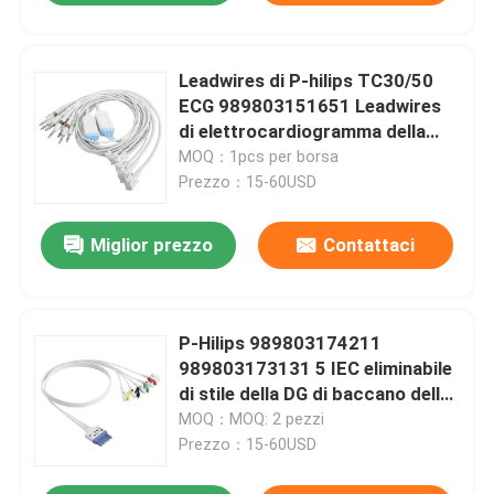
Leadwires di P-hilips TC30/50
ECG 989803151651 Leadwires
di elettrocardiogramma della
banana di IEC 4,0
MOQ：1pcs per borsa
Prezzo：15-60USD
Miglior prezzo
Contattaci
P-Hilips 989803174211
989803173131 5 IEC eliminabile
di stile della DG di baccano della
clip dell'arraffone del cavo del
MOQ：MOQ: 2 pezzi
cavo ECG
Prezzo：15-60USD