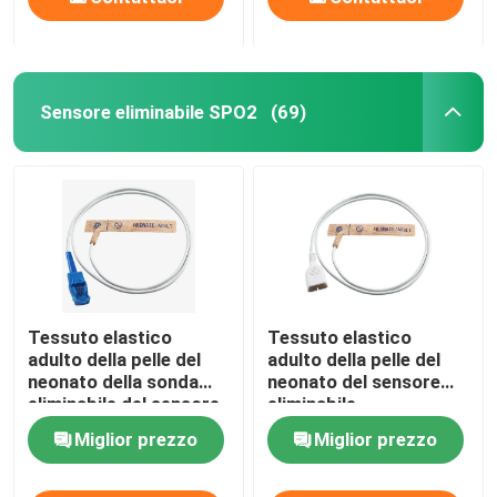
Sensore eliminabile SPO2
(69)
Tessuto elastico
Tessuto elastico
adulto della pelle del
adulto della pelle del
neonato della sonda
neonato del sensore
eliminabile del sensore
eliminabile
SpO2 di GE Oxytip
dell'ossimetro di Nihon
Miglior prezzo
Miglior prezzo
Kohden TL-253T