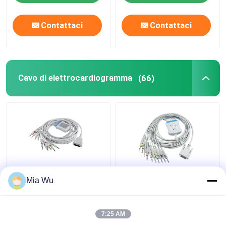
3 cavi
Contattaci
Contattaci
Cavo di elettrocardiogramma
(66)
Connettore MAC500
Banana 4,0 di IEC di Pin
Mia Wu
MAC600 2104727-001
dei Leadwires 15 del
di IEC 4.0Banana del
cavo BA-902D ECG-
cavo e dei Leadwires di
FD07 ECG-9010K del
7:25 AM
elettrocardiogramma
tronco di Nihon Kohden