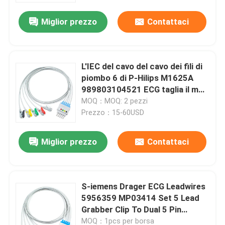
Miglior prezzo
Contattaci
L'IEC del cavo del cavo dei fili di
piombo 6 di P-Hilips M1625A
989803104521 ECG taglia il mp
20 IntelliVue MX800
MOQ：MOQ: 2 pezzi
Prezzo：15-60USD
Miglior prezzo
Contattaci
Casa
S-iemens Drager ECG Leadwires
Prodotti
5956359 MP03414 Set 5 Lead
Grabber Clip To Dual 5 Pin
Connector
Circa noi
MOQ：1pcs per borsa