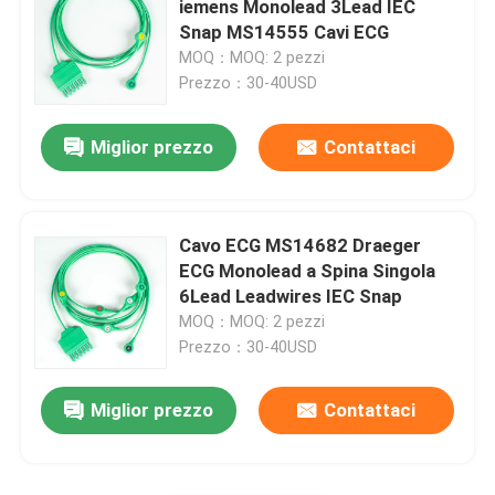
iemens Monolead 3Lead IEC
Snap MS14555 Cavi ECG
Cavo traslucido radiofonico
MOQ：MOQ: 2 pezzi
Prezzo：30-40USD
Cavo del holter di ECG
Miglior prezzo
Contattaci
Cavo dell'adattatore di IBP
Cavo ECG MS14682 Draeger
Trasduttore di IBP
ECG Monolead a Spina Singola
6Lead Leadwires IEC Snap
MOQ：MOQ: 2 pezzi
Cavo della sonda di temperatura
Prezzo：30-40USD
Polsino di NIBP
Miglior prezzo
Contattaci
Tubo di prolunga di NIBP