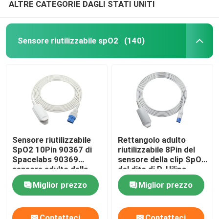
ALTRE CATEGORIE DAGLI STATI UNITI
Sensore riutilizzabile spO2
(140)
Sensore riutilizzabile
Rettangolo adulto
SpO2 10Pin 90367 di
riutilizzabile 8Pin del
Spacelabs 90369
sensore della clip SpO2
sensore adulto della
del dito di P-Hilips
clip SpO2 del dito
M1196A
Miglior prezzo
Miglior prezzo
Contattaci
Contattaci