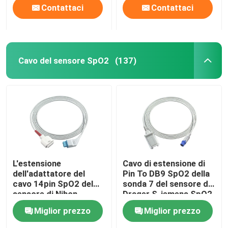
Contattaci
Contattaci
Cavo del sensore SpO2
(137)
L'estensione
Cavo di estensione di
dell'adattatore del
Pin To DB9 SpO2 della
cavo 14pin SpO2 del
sonda 7 del sensore di
sensore di Nihon
Drager S-iemens SpO2
Kohden for M-asi-mo
2.4M TPU
Miglior prezzo
Miglior prezzo
SpO2 cabla il cavo
paziente