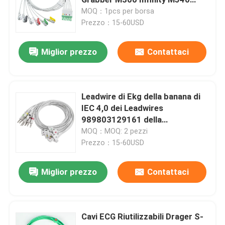
MultiMed Plus Clip IEC
MOQ：1pcs per borsa
Prezzo：15-60USD
Sensore eliminabile SPO2
Miglior prezzo
Contattaci
Cavo del sensore SpO2
Cavi e Leadwires di ECG
Leadwire di Ekg della banana di
IEC 4,0 dei Leadwires
989803129161 della
Cavo di elettrocardiogramma
disposizione ECG di P-Hilips
MOQ：MOQ: 2 pezzi
Prezzo：15-60USD
Cavo del tronco di ECG
Miglior prezzo
Contattaci
Leadwires di ECG
Cavi ECG Riutilizzabili Drager S-
Connettore dell'elettrodo di ECG