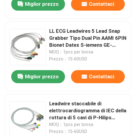
Miglior prezzo
Contattaci
LL ECG Leadwires 5 Lead Snap
Grabber Tipo Dual Pin AAMI 6PIN
Bionet Datex S-iemens GE-
Hellige Kontron
MOQ：1pcs per borsa
Prezzo：15-60USD
Miglior prezzo
Contattaci
Leadwire staccabile di
elettrocardiogramma di IEC della
rottura di 5 cavi di P-Hilips
M1633A M1625A M1621A
MOQ：1pcs per borsa
989803104571
Prezzo：15-60USD