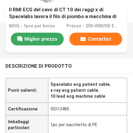
Il RMI ECG del cavo di CT 10 dei raggi x di
Spacelabs lavora il filo di piombo a macchina di
Radiotranslucent del cavo
MOQ：1pcs per borsa
Prezzo：250-450USD Each
Miglior prezzo
Contattici
DESCRIZIONE DI PRODOTTO
Spacelabs ecg patient cable
,
Punti salienti:
x-ray ecg patient cable
,
10 lead ecg machine cable
Certificazione
ISO13485
Imballaggi
1pc per sacchetto di PE
particolari