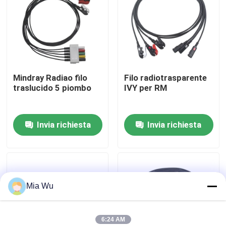
Giro della fabbrica
Controllo di qualità
Mindray Radiao filo
Filo radiotrasparente
traslucido 5 piombo
IVY per RM
Contattici
Invia richiesta
Invia richiesta
Notizie
Casi
Mia Wu
Richieda una citazione
Sensore riutilizzabile spO2
6:24 AM