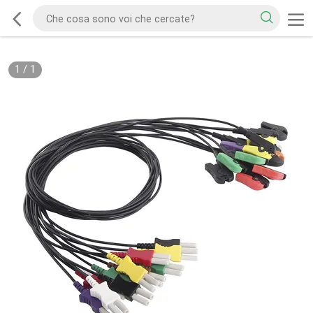
1
/
1