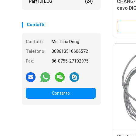
CHANG-
Parti Di ECG
(24)
cavo DIG
holter 
Contatti
Contatti:
Ms. Tina Deng
Telefono:
008613510606572
Fax:
86-0755-27192975
Contatto