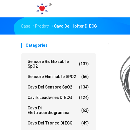
Casa
Prodotti
Cavo Del Holter Di ECG
Catagories
Sensore Riutilizzabile
(137)
SpO2
Sensore Eliminabile SPO2
(66)
Cavo Del Sensore SpO2
(134)
Cavi E Leadwires Di ECG
(124)
Cavo Di
(62)
Elettrocardiogramma
Cavo Del Tronco Di ECG
(49)