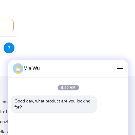
3
Mia Wu
9:50 AM
Scrivici
Good day, what product are you looking 
e costruiscono
for?
stretto
henzhen Cina di
la via di