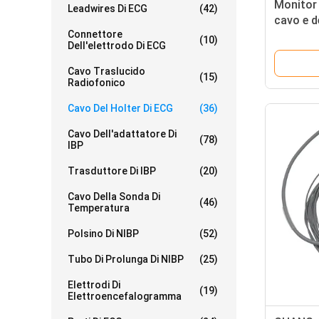
Monitor 
Leadwires Di ECG
(42)
cavo e d
Connettore
ECG del 
(10)
Dell'elettrodo Di ECG
Cavo Traslucido
(15)
Radiofonico
Cavo Del Holter Di ECG
(36)
Cavo Dell'adattatore Di
(78)
IBP
Trasduttore Di IBP
(20)
Cavo Della Sonda Di
(46)
Temperatura
Polsino Di NIBP
(52)
Tubo Di Prolunga Di NIBP
(25)
Elettrodi Di
(19)
Elettroencefalogramma