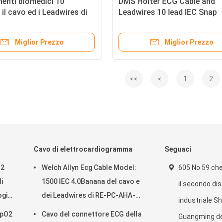
menti biomedici 10
DMS Holter ECG Cable and
il cavo ed i Leadwires di
Leadwires 10 lead IEC Snap
ECG
Miglior Prezzo
Miglior Prezzo
<<
<
1
2
Cavo di elettrocardiogramma
Seguaci
O2
Welch Allyn Ecg Cable Model:
605 No.59 ch
i
1500 IEC 4.0Banana del cavo e
il secondo di
ogia
dei Leadwires di RE-PC-AHA-
industriale S
-asi-
BAN ECG
SpO2
Cavo del connettore ECG della
Guangming del