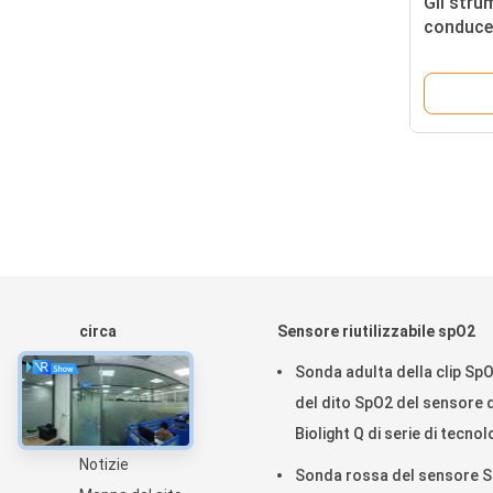
Gli stru
conduce 
Holter 
circa
Sensore riutilizzabile spO2
Casa
Sonda adulta della clip Sp
Prodotti
del dito SpO2 del sensore d
Circa noi
Biolight Q di serie di tecnol
Notizie
rossa riutilizzabile di for M
Sonda rossa del sensore 