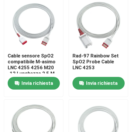
Cable sensore SpO2
Rad-97 Rainbow Set
compatibile M-asimo
SpO2 Probe Cable
LNC 4255 4256 M20
LNC 4253
-12 Lunghezza 2,5 M
Invia richiesta
Invia richiesta
Casa
Prodotti
Circa noi