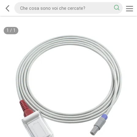
1
/
1