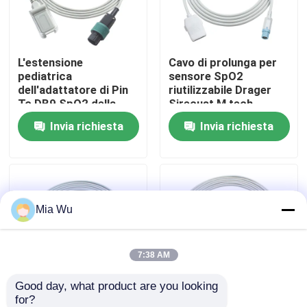
Giro della fabbrica
L'estensione
Cavo di prolunga per
pediatrica
sensore SpO2
Controllo di qualità
dell'adattatore di Pin
riutilizzabile Drager
To DB9 SpO2 della
Sirecust M tech
sonda Spo2 7 di
Invia richiesta
Invia richiesta
Contattici
Saadat cabla 2.4M
TPU
Notizie
Mia Wu
Casi
Richieda una citazione
7:38 AM
Good day, what product are you looking 
Sensore riutilizzabile spO2
for?
Cavo di prolunga SpO2
Cavo adattatore SpO2