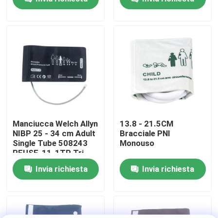
BP della metropolitana
serratura tortuosa
di 18-26cm
FlexiPort manche di
pressione sanguigna
Giro della fabbrica
Controllo di qualità
Contattici
Notizie
Manciucca Welch Allyn
13.8 - 21.5CM
NIBP 25 - 34 cm Adult
Bracciale PNI
Single Tube 508243
Monouso
Casi
REUSE-11-1TP Tri-
purpose FlexiPort
Invia richiesta
Invia richiesta
Manciucca per
Richieda una citazione
pressione sanguigna
Sensore riutilizzabile spO2