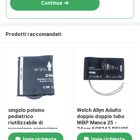
Continua
Prodotti raccomandati
Casa
singolo polsino
Welch Allyn Adulto
pediatrico
doppio doppio tubo
Prodotti
riutilizzabile di
NIBP Manca 25 -
pressione sanguigna
34cm 508243 REUSE-
del polsino M1572A di
11-2MQ connettore a
Circa noi
Invia richiesta
Invia richiesta