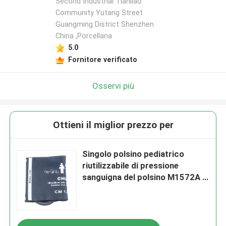
Second Industrial Tianliao
Community Yutang Street
Guangming District Shenzhen
China ,Porcellana
5.0
Fornitore verificato
Osservi più
Ottieni il miglior prezzo per
Singolo polsino pediatrico
riutilizzabile di pressione
sanguigna del polsino M1572A di
BP della metropolitana di 18-
26cm