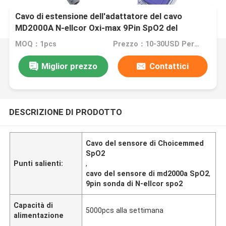
Cavo di estensione dell'adattatore del cavo
MD2000A N-ellcor Oxi-max 9Pin SpO2 del
sensore di ChoiceMMed SpO2
MOQ：1pcs
Prezzo：10-30USD Per pcs
Miglior prezzo
Contattici
DESCRIZIONE DI PRODOTTO
Cavo del sensore di Choicemmed
SpO2
Punti salienti:
,
cavo del sensore di md2000a SpO2
,
9pin sonda di N-ellcor spo2
Capacità di
5000pcs alla settimana
alimentazione