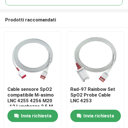
Prodotti raccomandati
Cable sensore SpO2
Rad-97 Rainbow Set
Casa
compatibile M-asimo
SpO2 Probe Cable
LNC 4255 4256 M20
LNC 4253
-12 Lunghezza 2,5 M
Prodotti
Invia richiesta
Invia richiesta
Circa noi