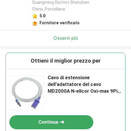
Guangming District Shenzhen
China ,Porcellana
5.0
Fornitore verificato
Osservi più
Ottieni il miglior prezzo per
Cavo di estensione
dell'adattatore del cavo
MD2000A N-ellcor Oxi-max 9Pin
SpO2 del sensore di
ChoiceMMed SpO2
Continua