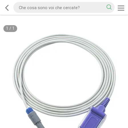
1
/
1