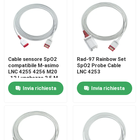
Cable sensore SpO2
Rad-97 Rainbow Set
compatibile M-asimo
SpO2 Probe Cable
LNC 4255 4256 M20
LNC 4253
-12 Lunghezza 2,5 M
Invia richiesta
Invia richiesta
Casa
Prodotti
Circa noi