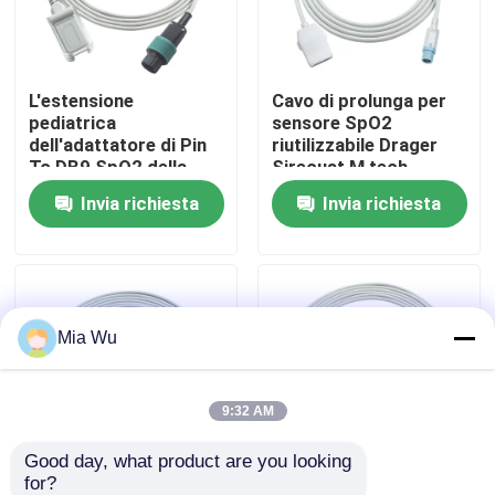
Giro della fabbrica
L'estensione
Cavo di prolunga per
pediatrica
sensore SpO2
Controllo di qualità
dell'adattatore di Pin
riutilizzabile Drager
To DB9 SpO2 della
Sirecust M tech
sonda Spo2 7 di
Invia richiesta
Invia richiesta
Contattici
Saadat cabla 2.4M
TPU
Notizie
Mia Wu
Casi
Richieda una citazione
9:32 AM
Good day, what product are you looking 
Sensore riutilizzabile spO2
for?
Cavo di prolunga SpO2
Cavo adattatore SpO2