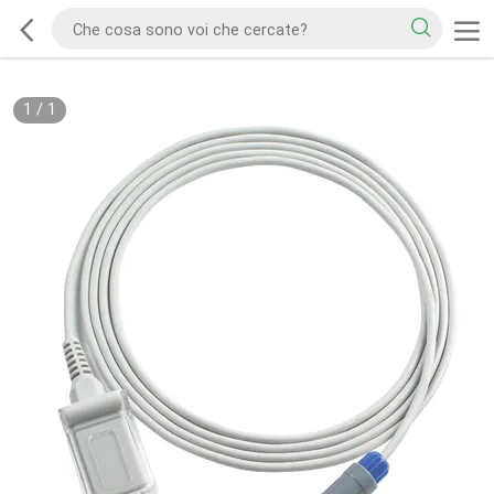
1
/
1