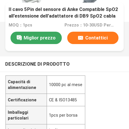
Il cavo 5Pin del sensore di Anke Compatible SpO2
all'estensione dell'adattatore di DB9 SpO2 cabla
2.4M TPU
MOQ：1pcs
Prezzo：10-30USD Per pcs
Miglior prezzo
Contattici
DESCRIZIONE DI PRODOTTO
Capacità di
10000 pc al mese
alimentazione
Certificazione
CE & ISO13485
Imballaggi
1pcs per borsa
particolari