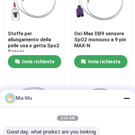
Giro della fabbrica
Stoffa per
Oxi-Max DB9 sensore
Controllo di qualità
allungamento della
SpO2 monouso a 9 pin
pelle usa e getta Spo2
MAX-N
Sensor
Contattici
Invia richiesta
Invia richiesta
Notizie
Casi
Mia Wu
Richieda una citazione
4:10 AM
Sensore riutilizzabile spO2
Good day, what product are you looking 