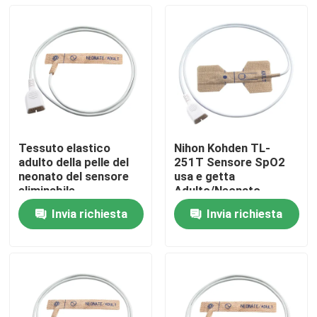
Tessuto elastico
Nihon Kohden TL-
adulto della pelle del
251T Sensore SpO2
neonato del sensore
usa e getta
eliminabile
Adulto/Neonato
dell'ossimetro di Nihon
Tessuto non tessuto
Invia richiesta
Invia richiesta
Kohden TL-253T
Sonda SpO2 usa e
Casa
getta
Prodotti
Circa noi