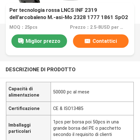
Per tecnologia rossa LNCS INF 2319
dell'arcobaleno M.-asi-Mo 2328 1777 1861 SpO2
infante blu eliminabile dello spong del sensore
MOQ：25pcs
Prezzo：2.5-8USD per PCS
Rad-5 Radical-7
Miglior prezzo
Contattici
DESCRIZIONE DI PRODOTTO
Capacità di
50000 pc al mese
alimentazione
Certificazione
CE & ISO13485
1pcs per borsa poi 50pcs in una
Imballaggi
grande borsa del PE o pacchetto
particolari
secondo il requisito di clienti