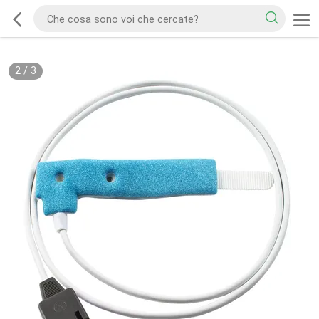
2
/
3