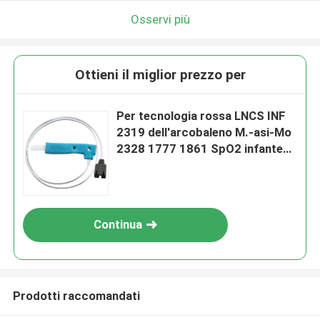
Osservi più
Ottieni il miglior prezzo per
Per tecnologia rossa LNCS INF
2319 dell'arcobaleno M.-asi-Mo
2328 1777 1861 SpO2 infante
blu eliminabile dello spong del
sensore Rad-5 Radical-7
Continua
Prodotti raccomandati