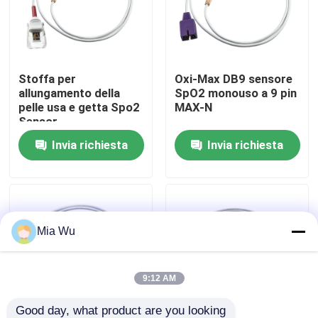
Giro della fabbrica
Stoffa per
Oxi-Max DB9 sensore
Controllo di qualità
allungamento della
SpO2 monouso a 9 pin
pelle usa e getta Spo2
MAX-N
Sensor
Contattici
Invia richiesta
Invia richiesta
Notizie
Casi
Mia Wu
Richieda una citazione
9:12 AM
Sensore riutilizzabile spO2
Good day, what product are you looking 