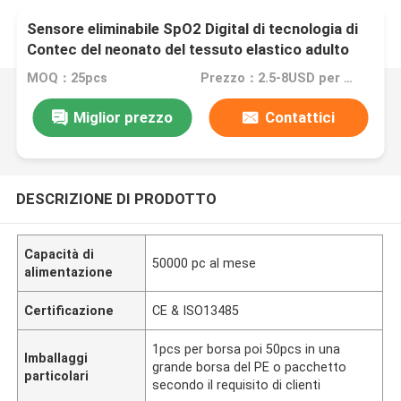
Sensore eliminabile SpO2 Digital di tecnologia di
Contec del neonato del tessuto elastico adulto
creativo della pelle per il CMS 6800 del CMS 6500
MOQ：25pcs
Prezzo：2.5-8USD per PCS
del CMS 6000
Miglior prezzo
Contattici
DESCRIZIONE DI PRODOTTO
Capacità di
50000 pc al mese
alimentazione
Certificazione
CE & ISO13485
1pcs per borsa poi 50pcs in una
Imballaggi
grande borsa del PE o pacchetto
particolari
secondo il requisito di clienti