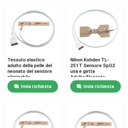
Tessuto elastico
Nihon Kohden TL-
adulto della pelle del
251T Sensore SpO2
neonato del sensore
usa e getta
eliminabile
Adulto/Neonato
dell'ossimetro di Nihon
Tessuto non tessuto
Invia richiesta
Invia richiesta
Kohden TL-253T
Sonda SpO2 usa e
Casa
getta
Prodotti
Circa noi