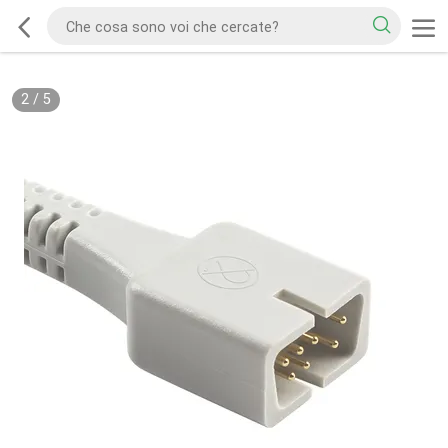
2
/
5