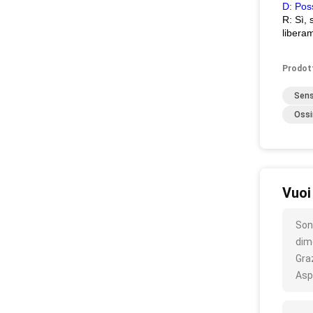
D: Poss
R: Sì, 
libera
Prodot
Sens
Ossi
Vuoi
Son
dim
Gra
Asp