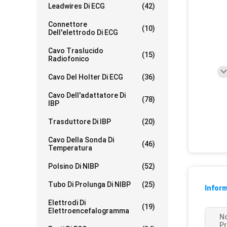
Leadwires Di ECG
(42)
Connettore
(10)
Dell'elettrodo Di ECG
Cavo Traslucido
(15)
Radiofonico
Cavo Del Holter Di ECG
(36)
Cavo Dell'adattatore Di
(78)
IBP
Trasduttore Di IBP
(20)
Cavo Della Sonda Di
(46)
Temperatura
Polsino Di NIBP
(52)
Tubo Di Prolunga Di NIBP
(25)
Inform
Elettrodi Di
(19)
Elettroencefalogramma
N
Pr