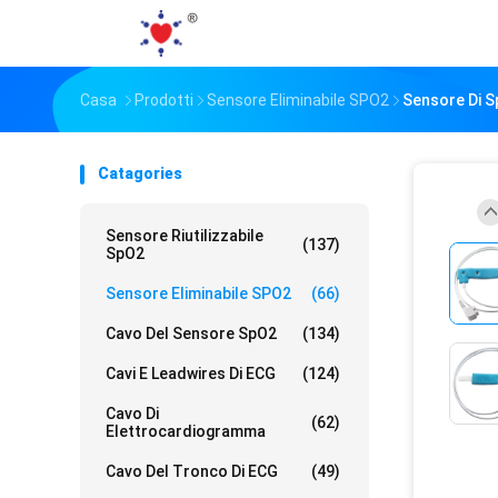
Casa
Prodotti
Sensore Eliminabile SPO2
Sensore Di S
Catagories
Sensore Riutilizzabile
(137)
SpO2
Sensore Eliminabile SPO2
(66)
Cavo Del Sensore SpO2
(134)
Cavi E Leadwires Di ECG
(124)
Cavo Di
(62)
Elettrocardiogramma
Cavo Del Tronco Di ECG
(49)