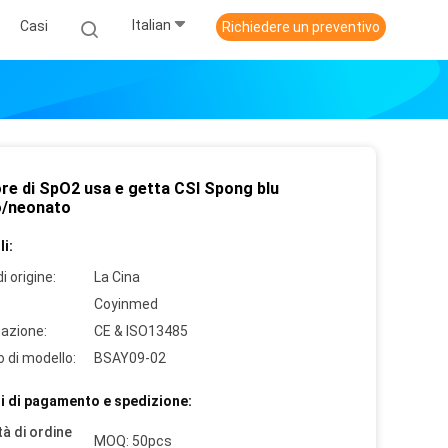
Italian
Casi
Richiedere un preventivo
re di SpO2 usa e getta CSI Spong blu
o/neonato
i:
i origine:
La Cina
Coyinmed
cazione:
CE & ISO13485
 di modello:
BSAY09-02
i di pagamento e spedizione:
à di ordine
MOQ: 50pcs