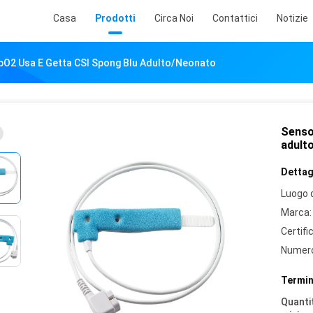
Casa
Prodotti
Circa Noi
Contattici
Notizie
pO2 Usa E Getta CSI Spong Blu Adulto/neonato
Senso
adult
Dettagl
Luogo d
Marca:
Certifi
Numero
Termin
Quantit