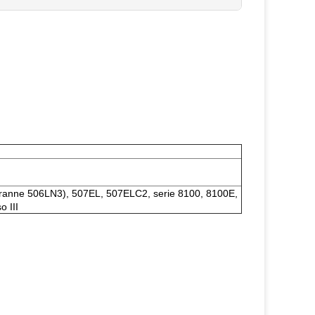
tranne 506LN3), 507EL, 507ELC2, serie 8100, 8100E,
o III