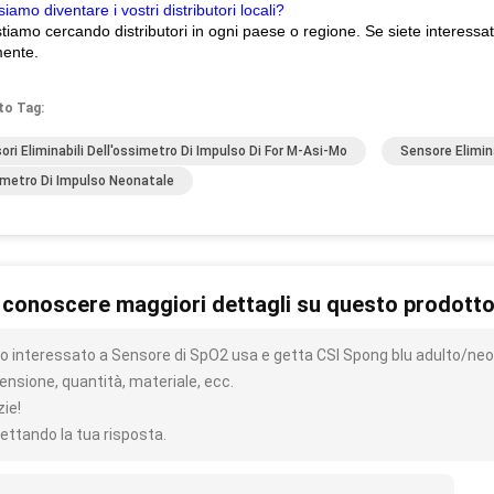
iamo diventare i vostri distributori locali?
stiamo cercando distributori in ogni paese o regione. Se siete interessat
mente.
to Tag:
ori Eliminabili Dell'ossimetro Di Impulso Di For M-Asi-Mo
Sensore Elimina
metro Di Impulso Neonatale
 conoscere maggiori dettagli su questo prodott
o interessato a Sensore di SpO2 usa e getta CSI Spong blu adulto/neon
ensione, quantità, materiale, ecc.
zie!
ettando la tua risposta.