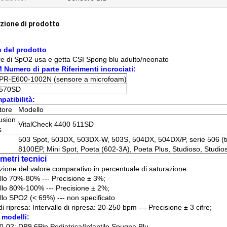
zione di prodotto
 del prodotto
e di SpO2 usa e getta CSI Spong blu adulto/neonato
 Numero di parte Riferimenti incrociati:
PR-E600-1002N (sensore a microfoam)
570SD
patibilità:
tore
Modello
usion
VitalCheck 4400 511SD
s
503 Spot, 503DX, 503DX-W, 503S, 504DX, 504DX/P, serie 506 (
8100EP, Mini Spot, Poeta (602-3A), Poeta Plus, Studioso, Studios
metri tecnici
zione del valore comparativo in percentuale di saturazione:
allo 70%-80% --- Precisione ± 3%;
allo 80%-100% --- Precisione ± 2%;
allo SPO2 (< 69%) --- non specificato
i ripresa: Intervallo di ripresa: 20-250 bpm --- Precisione ± 3 cifre;
i modelli:
-02: DB9 6Pin Pediatrica/Infantile Spugna Blu