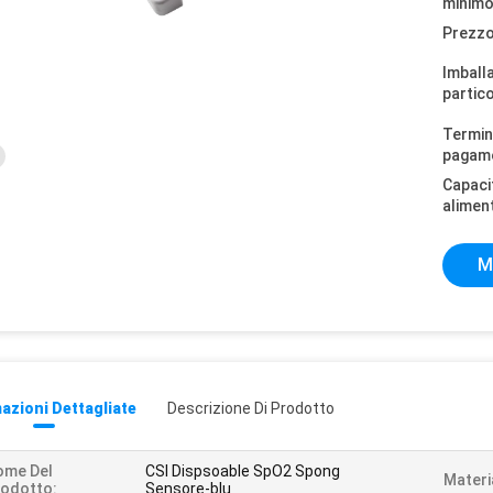
minimo
Prezzo
Imball
partico
Termini
pagam
Capaci
alimen
M
azioni Dettagliate
Descrizione Di Prodotto
ome Del
CSI Dispsoable SpO2 Spong
Materi
odotto:
Sensore-blu