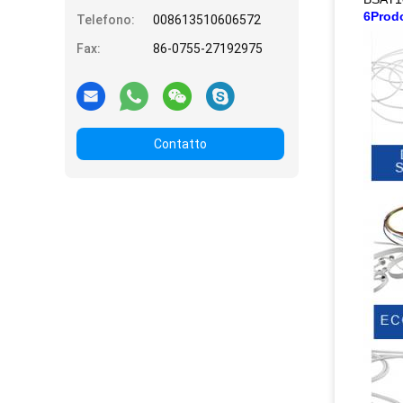
6Prodo
Telefono:
008613510606572
Fax:
86-0755-27192975
Contatto