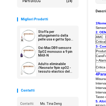
Parti Di ECG
(24)
Descri
Migliori Prodotti
1Nome
Sensor
Stoffa per
2. OEM
allungamento della
AMC
pelle usa e getta Spo2
Critica
Sensor
3- Com
Oxi-Max DB9 sensore
Produt
SpO2 monouso a 9 pin
MAX-N
CareF
> Alari
Adulto eliminabile
Critica
/Neonate 9pin spO2 -
tessuto elastico del
4Para
sensore SpO2 di BCI
Misura
1302 della pelle
Interv
Interv
Contatti
Interv
Tasso d
5. Altr
Contatti:
Ms. Tina Deng
BSAY10