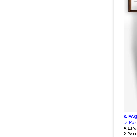
8. FA
D: Pote
A:1.Pos
2.Possi