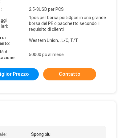
:
:
2.5-8USD per PCS
1pcs per borsa poi 50pcs in una grande
aggi
borsa del PE o pacchetto secondo il
lari:
requisito di clienti
 di
Western Union, , L/C, T/T
ento:
tà di
50000 pc al mese
tazione:
iglior Prezzo
Contatto
ale:
Spong blu