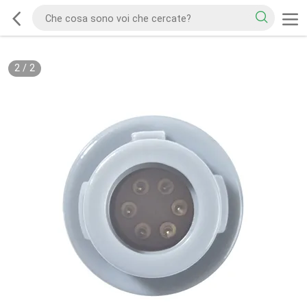
2
/
2