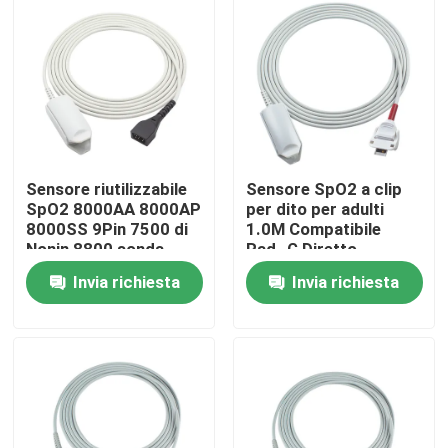
Sensore riutilizzabile
Sensore SpO2 a clip
SpO2 8000AA 8000AP
per dito per adulti
8000SS 9Pin 7500 di
1.0M Compatibile
Nonin 8800 sonda
Rad- G Diretto
adulta della clip SpO2
Invia richiesta
Invia richiesta
del dito di Xpod 3012
Casa
Prodotti
Circa noi