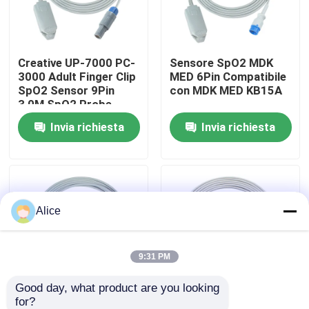
Giro della fabbrica
Creative UP-7000 PC-
Sensore SpO2 MDK
3000 Adult Finger Clip
MED 6Pin Compatibile
Controllo di qualità
SpO2 Sensor 9Pin
con MDK MED KB15A
3,0M SpO2 Probe
Invia richiesta
Invia richiesta
Contattici
Notizie
Alice
Casi
Richieda una citazione
9:31 PM
Good day, what product are you looking 
Sensore riutilizzabile spO2
for?
Biolight Reusable
Rettangolo adulto