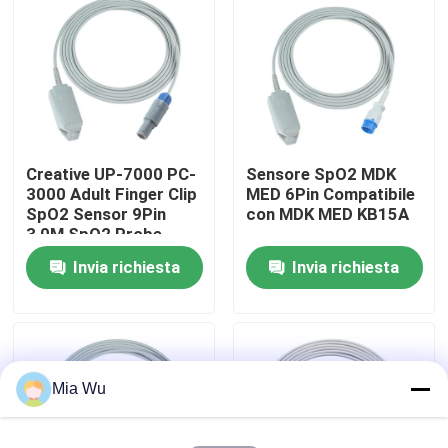
Giro della fabbrica
Controllo di qualità
Creative UP-7000 PC-
Sensore SpO2 MDK
Contattici
3000 Adult Finger Clip
MED 6Pin Compatibile
SpO2 Sensor 9Pin
con MDK MED KB15A
3,0M SpO2 Probe
Notizie
Invia richiesta
Invia richiesta
Casi
Richieda una citazione
Mia Wu
Sensore riutilizzabile spO2