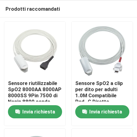
Prodotti raccomandati
Sensore riutilizzabile
Sensore SpO2 a clip
SpO2 8000AA 8000AP
per dito per adulti
8000SS 9Pin 7500 di
1.0M Compatibile
Casa
Nonin 8800 sonda
Rad- G Diretto
adulta della clip SpO2
Invia richiesta
Invia richiesta
del dito di Xpod 3012
Prodotti
Circa noi