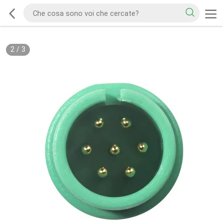
2
/
3