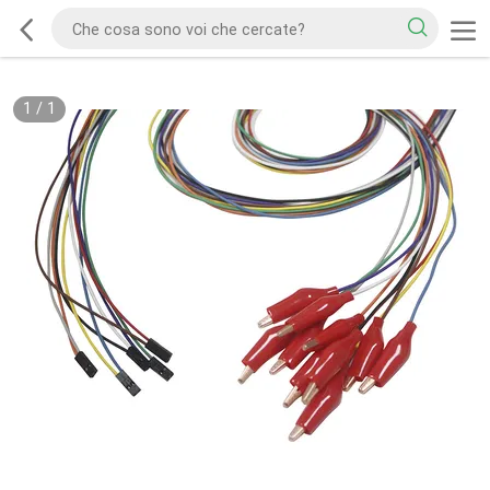
1
/
1