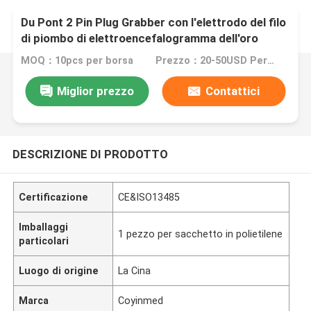
Du Pont 2 Pin Plug Grabber con l'elettrodo del filo
di piombo di elettroencefalogramma dell'oro
placcato Leadwires molli degli elettrodi di
MOQ：10pcs per borsa
Prezzo：20-50USD Per set
elettroencefalogramma delle coperture esterne
Miglior prezzo
Contattici
DESCRIZIONE DI PRODOTTO
Certificazione
CE&ISO13485
Imballaggi
1 pezzo per sacchetto in polietilene
particolari
Luogo di origine
La Cina
Marca
Coyinmed