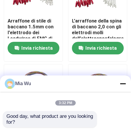
Giro della fabbrica
Arraffone di stile di
L'arraffone della spina
baccano 1.5mm con
di baccano 2,0 con gli
l'elettrodo dei
elettrodi molli
Controllo di qualità
Leadwires di EMG di
dell'elettroencefalografo
elettroencefalogramma
di
Invia richiesta
Invia richiesta
dell'oro placcato
elettroencefalogramma
Contattici
elettrodi molli di
delle coperture
elettroencefalogramma
esterne ha placcato
del morsetto a
l'elettrodo dei
Notizie
coccodrillo delle
Leadwires di EMG di
coperture esterne
elettroencefalogramma
Mia Wu
dell'oro
Casi
3:32 PM
Richieda una citazione
Good day, what product are you looking 
for?
3,5 mono elettrodo dei
La spina di baccano
Sensore riutilizzabile spO2
Leadwires di
2,0 agli elettrodi di