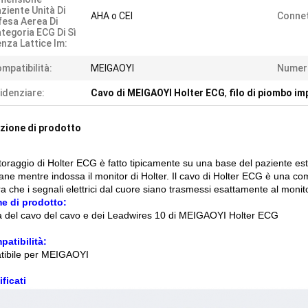
ziente Unità Di
AHA o CEI
Connet
fesa Aerea Di
tegoria ECG Di Sì
nza Lattice Im:
mpatibilità:
MEIGAOYI
Numero
idenziare:
Cavo di MEIGAOYI Holter ECG
,
filo di piombo im
zione di prodotto
toraggio di Holter ECG è fatto tipicamente su una base del paziente este
iane mentre indossa il monitor di Holter. Il cavo di Holter ECG è una 
a che i segnali elettrici dal cuore siano trasmessi esattamente al monito
e di prodotto:
a del cavo del cavo e dei Leadwires 10 di MEIGAOYI Holter ECG
atibilità:
ibile per MEIGAOYI
ificati