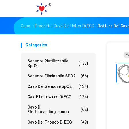
Casa
Prodotti
Cavo Del Holter Di ECG
Rottura Del Cavo
Catagories
Sensore Riutilizzabile
(137)
SpO2
Sensore Eliminabile SPO2
(66)
Cavo Del Sensore SpO2
(134)
Cavi E Leadwires Di ECG
(124)
Cavo Di
(62)
Elettrocardiogramma
Cavo Del Tronco Di ECG
(49)