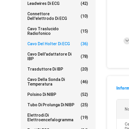
Leadwires Di ECG
(42)
Connettore
(10)
Dell'elettrodo Di ECG
Cavo Traslucido
(15)
Radiofonico
Cavo Del Holter Di ECG
(36)
Cavo Dell'adattatore Di
(78)
IBP
Trasduttore Di IBP
(20)
Cavo Della Sonda Di
(46)
Temperatura
Inform
Polsino Di NIBP
(52)
Tubo Di Prolunga Di NIBP
(25)
N
Elettrodi Di
(19)
Elettroencefalogramma
Ce
D