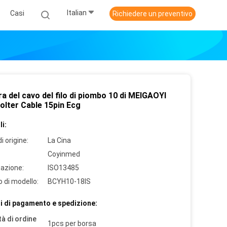
Italian
Casi
Richiedere un preventivo
a del cavo del filo di piombo 10 di MEIGAOYI
olter Cable 15pin Ecg
i:
i origine:
La Cina
Coyinmed
cazione:
ISO13485
 di modello:
BCYH10-18IS
i di pagamento e spedizione:
à di ordine
1pcs per borsa