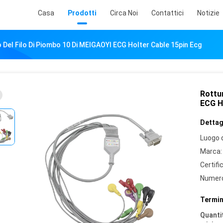
Casa
Prodotti
Circa Noi
Contattici
Notizie
 Del Filo Di Piombo 10 Di MEIGAOYI ECG Holter Cable 15pin Ecg
Rottur
ECG H
Dettagl
Luogo d
Marca:
Certifi
Numero
Termin
Quantit