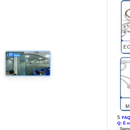
5.
FA
Q: È v
: Siam