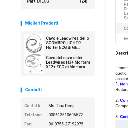
Parti Di ECG
(24)
Pa
Di
Ca
Se
Migliori Prodotti
Co
Cavo e Leadwires dello
Ev
SGOMBRO LIGHTR
Holter ECG di GE
2008594-002
Descri
Cavo del cavo e dei
Leadwires H3+ Mortara
X12+ ECG di Mortara
Il moni
Holter ECG e Leadwires
quotid
assicur
1.
Nom
Rottur
Contatti
2.
Comp
Contatti:
Ms. Tina Deng
Compat
Telefono:
008613510606572
3.
Cert
Fax:
86-0755-27192975