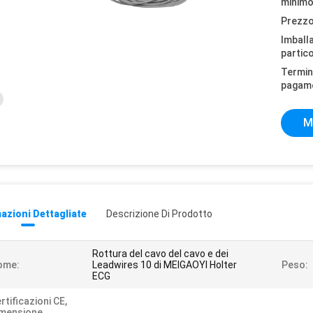
minimo
Prezzo
Imball
partico
Termini
pagam
M
azioni Dettagliate
Descrizione Di Prodotto
Rottura del cavo del cavo e dei
ome:
Leadwires 10 di MEIGAOYI Holter
Peso:
ECG
rtificazioni CE,
imensione