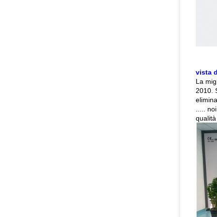
vista 
La migl
2010. S
elimin
..... n
qualità